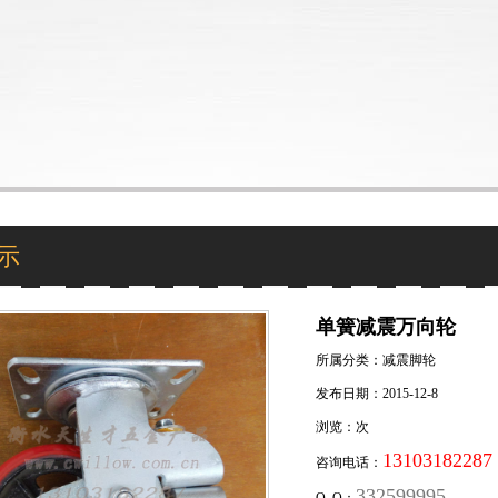
示
单簧减震万向轮
所属分类：减震脚轮
发布日期：2015-12-8
浏览：
次
13103182287
咨询电话：
332599995