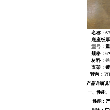
名称：6
底座板厚度
型号
：重
规格：6
材料：
铁
支架：镀
转向：万
产品详细说
一、性能
性能：产