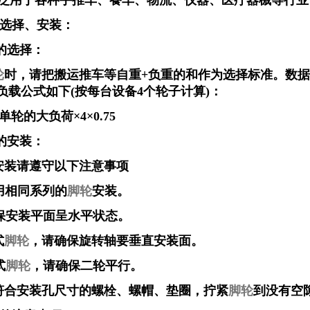
用于各种手推车、餐车、物流、仪器、医疗器械等行业
选择、安装：
的选择：
轮
时，请把搬运推车等自重+负重的和作为选择标准。数
负载公式如下(按每台设备4个轮子计算)：
的大负荷×4×0.75
的安装：
安装请遵守以下注意事项
用相同系列的
脚轮
安装。
安装平面呈水平状态。
式
脚轮
，请确保旋转轴要垂直安装面。
式
脚轮
，请确保二轮平行。
合安装孔尺寸的螺栓、螺帽、垫圈，拧紧
脚轮
到没有空