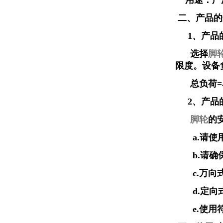
用途：广泛
二、产品的
1、产品
选择
脚
限度。设备
总负荷=单轮
2、产品
脚轮
的
a.请使
b.请确保
c.万向
d.定向
e.使用符