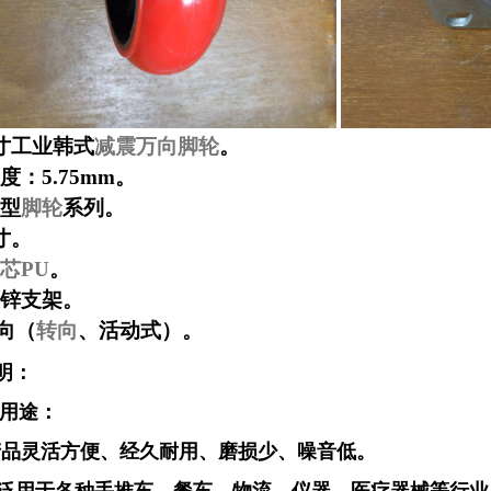
寸工业韩式
减震
万向脚轮
。
：5.75mm。
型
脚轮
系列。
寸。
芯PU
。
锌支架。
向（
转向
、活动式）。
明：
、用途：
品灵活方便、经久耐用、磨损少、噪音低。