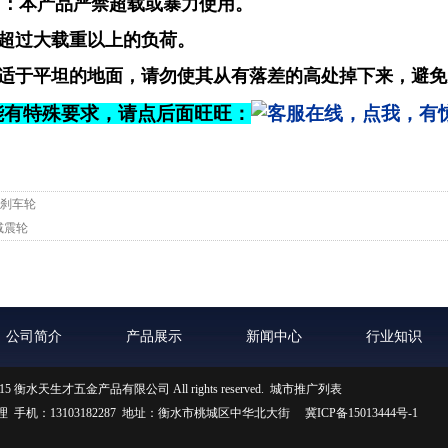
：本产品严禁超载或暴力使用。
超过大载重以上的负荷。
于平坦的地面，请勿使其从有落差的高处掉下来，避免
能有特殊要求，请点后面旺旺：
刹车轮
减震轮
公司简介
产品展示
新闻中心
行业知识
 2015 衡水天生才五金产品有限公司 All rights reserved.
城市推广列表
 手机：13103182287 地址：衡水市桃城区中华北大街
冀ICP备15013444号-1